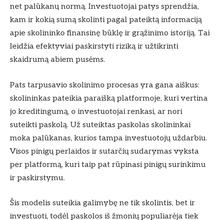
net palūkanų normą. Investuotojai patys sprendžia,
kam ir kokią sumą skolinti pagal pateiktą informaciją
apie skolininko finansinę būklę ir grąžinimo istoriją. Tai
leidžia efektyviai paskirstyti riziką ir užtikrinti
skaidrumą abiem pusėms.
Pats tarpusavio skolinimo procesas yra gana aiškus:
skolininkas pateikia paraišką platformoje, kuri vertina
jo kreditingumą, o investuotojai renkasi, ar nori
suteikti paskolą. Už suteiktas paskolas skolininkai
moka palūkanas, kurios tampa investuotojų uždarbiu.
Visos pinigų perlaidos ir sutarčių sudarymas vyksta
per platformą, kuri taip pat rūpinasi pinigų surinkimu
ir paskirstymu.
Šis modelis suteikia galimybę ne tik skolintis, bet ir
investuoti, todėl paskolos iš žmonių populiarėja tiek