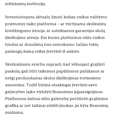
atitinkamų institucijų.
Investuotojams aktualu žinoti, kokias rizikos valdymo
priemones taiko platforma – ar vertinama skolininkų
kreditingumo istorija, ar suteikiamos garantijos skolų
išieškojimo atveju. Kai kurios platformos siūlo rizikos
fondus ar draudimą nuo nemokumo, tačiau tokių
paslaugų kainą reikia įvertinti iš anksto.
Skolininkams svarbu suprasti, kad vėluojant grąžinti
paskolą, gali būti taikomos papildomos palūkanos ar
netgi perduodamas skolos išieškojimas tretiesiems
asmenims. Todėl būtina atsakingai įvertinti savo
galimybes laiku vykdyti finansinius įsipareigojimus.
Platformos dažnai siūlo galimybę peržiūrėti grąžinimo
grafiką ar net laikinai atidėti įmokas, jei kyla finansinių
sunkumų.