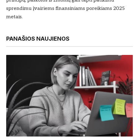
principų, paskolos iš žmonių gali tapti patikimu
sprendimu įvairiems finansiniams poreikiams 2025
metais.
PANAŠIOS NAUJIENOS