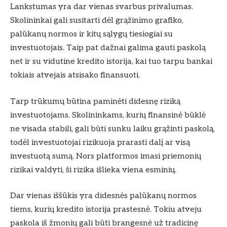
Lankstumas yra dar vienas svarbus privalumas.
Skolininkai gali susitarti dėl grąžinimo grafiko,
palūkanų normos ir kitų sąlygų tiesiogiai su
investuotojais. Taip pat dažnai galima gauti paskolą
net ir su vidutine kredito istorija, kai tuo tarpu bankai
tokiais atvejais atsisako finansuoti.
Tarp trūkumų būtina paminėti didesnę riziką
investuotojams. Skolininkams, kurių finansinė būklė
ne visada stabili, gali būti sunku laiku grąžinti paskolą,
todėl investuotojai rizikuoja prarasti dalį ar visą
investuotą sumą. Nors platformos imasi priemonių
rizikai valdyti, ši rizika išlieka viena esminių.
Dar vienas iššūkis yra didesnės palūkanų normos
tiems, kurių kredito istorija prastesnė. Tokiu atveju
paskola iš žmonių gali būti brangesnė už tradicinę