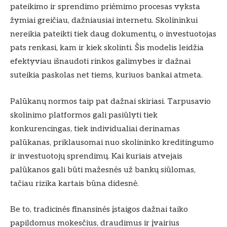
pateikimo ir sprendimo priėmimo procesas vyksta
žymiai greičiau, dažniausiai internetu. Skolininkui
nereikia pateikti tiek daug dokumentų, o investuotojas
pats renkasi, kam ir kiek skolinti. Šis modelis leidžia
efektyviau išnaudoti rinkos galimybes ir dažnai
suteikia paskolas net tiems, kuriuos bankai atmeta.
Palūkanų normos taip pat dažnai skiriasi. Tarpusavio
skolinimo platformos gali pasiūlyti tiek
konkurencingas, tiek individualiai derinamas
palūkanas, priklausomai nuo skolininko kreditingumo
ir investuotojų sprendimų. Kai kuriais atvejais
palūkanos gali būti mažesnės už bankų siūlomas,
tačiau rizika kartais būna didesnė.
Be to, tradicinės finansinės įstaigos dažnai taiko
papildomus mokesčius, draudimus ir įvairius