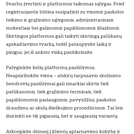
Svarbu įvertinti ir platformos taikomas sąlygas. Prieš
registruojantis būtina susipažinti su visomis paskolos
teikimo ir grąžinimo sąlygomis, administraciniais
mokesčiais bei galimomis papildomomis išlaidomis.
Skirtingos platformos gali taikyti skirtingą palūkanų
apskaičiavimo tvarką, todėl pataupysite laiką ir
pinigus, jei iš anksto viską pasitikrinsite.
Palyginkite kelių platformų pasiūlymus.
Neapsiribokite viena – atskirų tarpusavio skolinimo
bendrovių pasiūlymai gali smarkiai skirtis tiek
palūkanomis, tiek grąžinimo terminais, tiek
papildomomis paslaugomis, pavyzdžiui, paskolos
draudimu ar skolų išieškojimo procedūromis. Tai leis
išsirinkti ne tik pigiausią, bet ir saugiausią variantą.
Atkreipkite dėmesį į klientų aptarnavimo kokybę ir