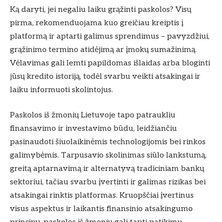
Ką daryti, jei negaliu laiku grąžinti paskolos? Visų
pirma, rekomenduojama kuo greičiau kreiptis į
platformą ir aptarti galimus sprendimus – pavyzdžiui,
grąžinimo termino atidėjimą ar įmokų sumažinimą.
Vėlavimas gali lemti papildomas išlaidas arba bloginti
jūsų kredito istoriją, todėl svarbu veikti atsakingai ir
laiku informuoti skolintojus.
Paskolos iš žmonių Lietuvoje tapo patraukliu
finansavimo ir investavimo būdu, leidžiančiu
pasinaudoti šiuolaikinėmis technologijomis bei rinkos
galimybėmis. Tarpusavio skolinimas siūlo lankstumą,
greitą aptarnavimą ir alternatyvą tradiciniam bankų
sektoriui, tačiau svarbu įvertinti ir galimas rizikas bei
atsakingai rinktis platformas. Kruopščiai įvertinus
visus aspektus ir laikantis finansinio atsakingumo