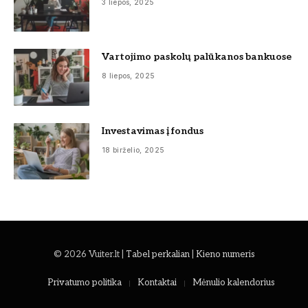
3 liepos, 2025
Vartojimo paskolų palūkanos bankuose
8 liepos, 2025
Investavimas į fondus
18 birželio, 2025
© 2026 Vuiter.lt |
Tabel perkalian
|
Kieno numeris
Privatumo politika
Kontaktai
Mėnulio kalendorius